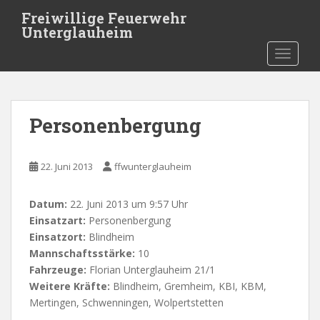
Skip to main content
Freiwillige Feuerwehr
Unterglauheim
TOGGLE
Personenbergung
22. Juni 2013
ffwunterglauheim
Datum:
22. Juni 2013 um 9:57 Uhr
Einsatzart:
Personenbergung
Einsatzort:
Blindheim
Mannschaftsstärke:
10
Fahrzeuge:
Florian Unterglauheim 21/1
Weitere Kräfte:
Blindheim, Gremheim, KBI, KBM,
Mertingen, Schwenningen, Wolpertstetten