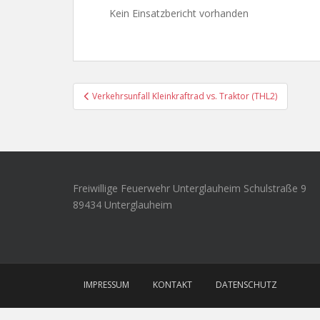
Kein Einsatzbericht vorhanden
Beitragsnavigation
Verkehrsunfall Kleinkraftrad vs. Traktor (THL2)
Freiwillige Feuerwehr Unterglauheim Schulstraße 9
89434 Unterglauheim
IMPRESSUM
KONTAKT
DATENSCHUTZ