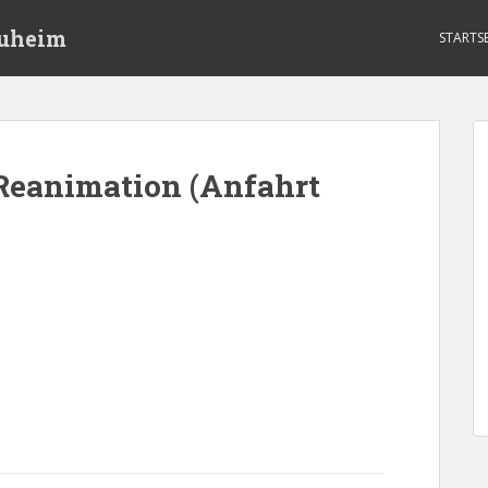
auheim
STARTSE
 Reanimation (Anfahrt