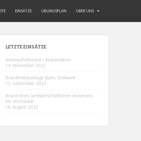
ITE
EINSÄTZE
ÜBUNGSPLAN
ÜBER UNS
LETZTE EINSÄTZE
Kreislaufstillstand / Reanimation
14. November 2023
Brandmeldeanlage Bahn Stellwerk
15. September 2023
Brand eines landwirtschaftlichen Anwesens
bei Höchstädt
10. August 2023