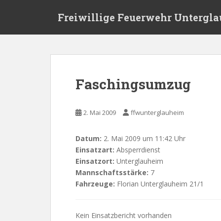
Skip to main content
Freiwillige Feuerwehr Untergl
Faschingsumzug
2. Mai 2009
ffwunterglauheim
Datum:
2. Mai 2009 um 11:42 Uhr
Einsatzart:
Absperrdienst
Einsatzort:
Unterglauheim
Mannschaftsstärke:
7
Fahrzeuge:
Florian Unterglauheim 21/1
Kein Einsatzbericht vorhanden