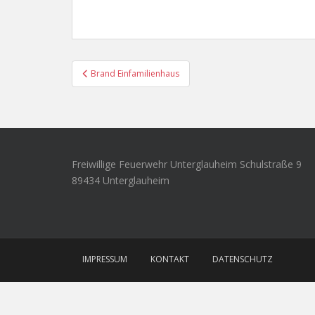
Beitragsnavigation
Brand Einfamilienhaus
Freiwillige Feuerwehr Unterglauheim Schulstraße 9
89434 Unterglauheim
IMPRESSUM
KONTAKT
DATENSCHUTZ