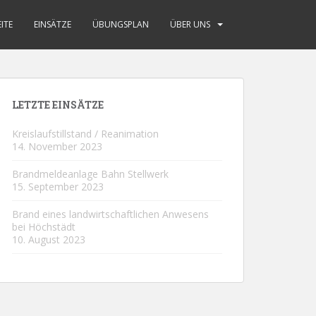
ITE
EINSÄTZE
ÜBUNGSPLAN
ÜBER UNS
LETZTE EINSÄTZE
Kreislaufstillstand / Reanimation
14. November 2023
Brandmeldeanlage Bahn Stellwerk
15. September 2023
Brand eines landwirtschaftlichen Anwesens
bei Höchstädt
10. August 2023