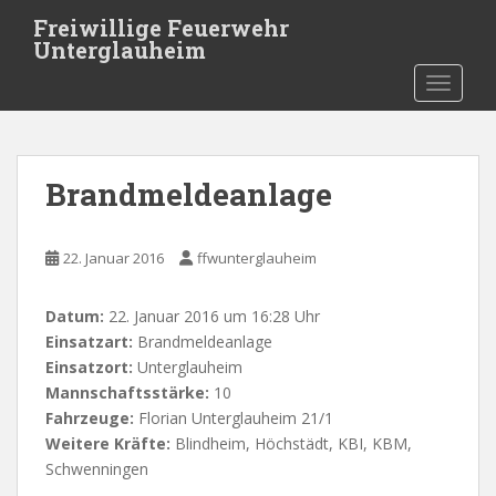
Skip to main content
Freiwillige Feuerwehr
Unterglauheim
TOGGLE
Brandmeldeanlage
22. Januar 2016
ffwunterglauheim
Datum:
22. Januar 2016 um 16:28 Uhr
Einsatzart:
Brandmeldeanlage
Einsatzort:
Unterglauheim
Mannschaftsstärke:
10
Fahrzeuge:
Florian Unterglauheim 21/1
Weitere Kräfte:
Blindheim, Höchstädt, KBI, KBM,
Schwenningen