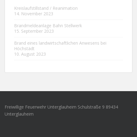
Kreislaufstillstand / Reanimation
14. November 2023
Brandmeldeanlage Bahn Stellwerk
15. September 2023
Brand eines landwirtschaftlichen Anwesens bei
Höchstädt
10. August 2023
Freiwillige Feuerwehr Unterglauheim Schulstraße 9 89434
Unterglauheim