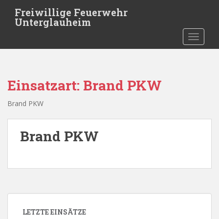
Skip to main content
Freiwillige Feuerwehr
Unterglauheim
TOGGLE
Einsatzart:
Brand PKW
Brand PKW
Brand PKW
LETZTE EINSÄTZE