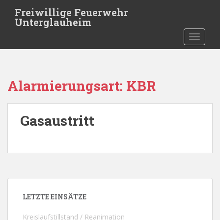
Skip to main content
Freiwillige Feuerwehr
Unterglauheim
TOGGLE
Alarmierungsart:
KBR
Gasaustritt
LETZTE EINSÄTZE
Kreislaufstillstand / Reanimation